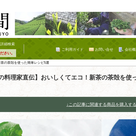
詳細検索
ご利用ガイド
お問い合せ
会社概
ださい。
新茶の茶殻を使った簡単レシピ5選
の料理家直伝】おいしくてエコ！新茶の茶殻を使っ
↓この記事に関連する商品を購入す