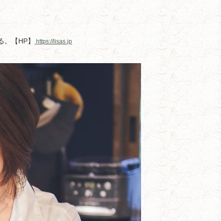
る。【HP】
https://lisas.jp