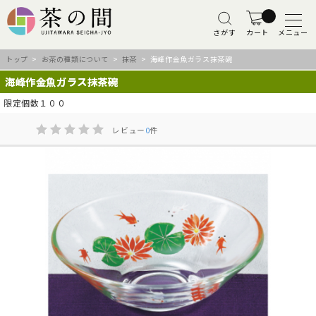
さがす
カート
メニュー
トップ
>
お茶の種類について
>
抹茶
> 海峰作金魚ガラス抹茶碗
海峰作金魚ガラス抹茶碗
限定個数１００
レビュー
0
件