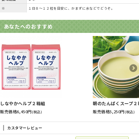
※
１日８～１２粒を目安に、かまずに水などでどうぞ。
あなたへのおすすめ
しなやかヘルプ２箱組
朝のたんぱくスープ２
販売価格
6,450円
販売価格
5,250円
(税込)
(税込)
カスタマーレビュー