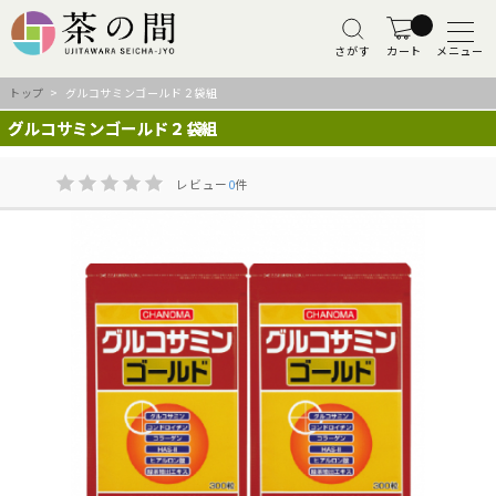
さがす
カート
メニュー
トップ
> グルコサミンゴールド２袋組
グルコサミンゴールド２袋組
レビュー
0
件