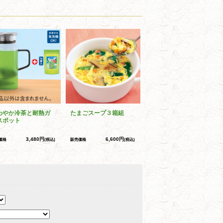
わやか冷茶と耐熱ガ
たまごスープ３箱組
スポット
3,480円
6,600円
価格
(税込)
販売価格
(税込)