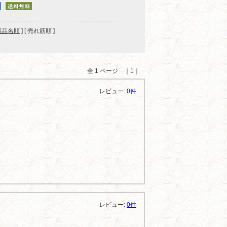
商品名順
] [ 売れ筋順 ]
全 1 ページ ｜1｜
レビュー:
0件
レビュー:
0件