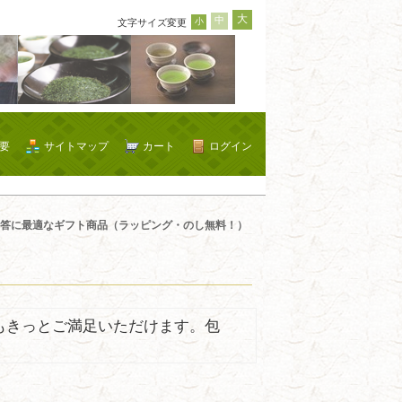
大
中
小
文字サイズ変更
要
サイトマップ
カート
ログイン
答に最適なギフト商品（ラッピング・のし無料！）
もきっとご満足いただけます。包