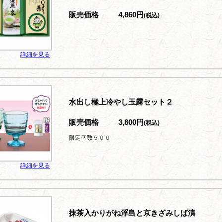
販売価格
4,860円
(税込)
詳細を見る
水出し極上冷やし玉露セット２
販売価格
3,800円
(税込)
限定個数５００
詳細を見る
抹茶入かりがね浮島と京きざみしば漬