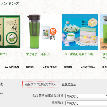
ランキング
ギフト
すぐさま！冷茶セット
Ｓ・深蒸し煎茶ＴＢ缶
さ
ラ
3,240円
3,990円
2,500円
(税込)
販売価格
(税込)
販売価格
(税込)
販売
法
画像プラス説明文で表示
画像で表示
み
食品 菓子 健康食品 雑貨
特集商品