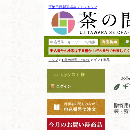
宇治田原製茶場ネットショップ
申込番号の検索は下５桁か４桁の番号で検索してく
トップ
>
お茶の種類について
> ギフト商品
ゲスト 様
こんにちは
お茶
ギ
ログイン
贈答用
装・熨