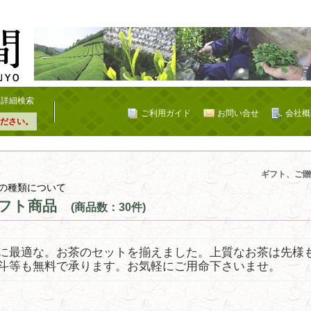
詳細検索
ご利用ガイド
お問い合せ
会社概
ださい。
ギフト、ご贈
の種類について
フト商品
(商品数：30件)
に最適な。お茶のセットを揃えました。上質なお茶は先様
斗等も無料で承ります。お気軽にご用命下さいませ。