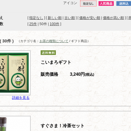
アイコン
え
[
指定なし
] [
新しい順
|
古い順
] [
価格が安い順
|
価格が高い順
] [
数
[ 
25件
 | 
50件
 | 
100件
 ]
 30件 )
（カテゴリ名：
お茶の種類について
/ ギフト商品）
こいまろギフト
販売価格
3,240円
(税込)
詳細を見る
すぐさま！冷茶セット