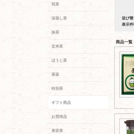
煎茶
深蒸し茶
並び替
表示件
抹茶
商品一覧 (
玄米茶
ほうじ茶
茶器
特別茶
ギフト商品
お買得品
美容茶