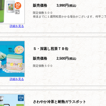
販売価格
3,990円
(税込)
限定個数５００
発送までに１週間程度かかる場合がございます。何卒ご
詳細を見る
Ｓ・深蒸し煎茶ＴＢ缶
販売価格
2,500円
(税込)
限定個数５００
詳細を見る
さわやか冷茶と耐熱ガラスポット