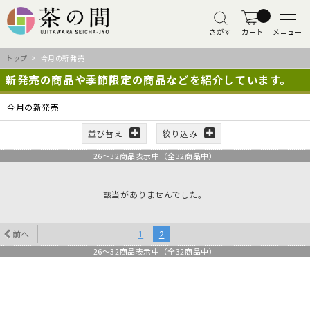
さがす
カート
メニュー
トップ
> 今月の新発売
新発売の商品や季節限定の商品などを紹介しています。
今月の新発売
並び替え
絞り込み
26
～
32
商品表示中（全
32
商品中）
該当がありませんでした。
前へ
1
2
26
～
32
商品表示中（全
32
商品中）