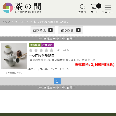
さがす
カート
メニュー
トップ
> キーワード > おしゃれな茶器と楽しみたい
並び替え
絞り込み
1
～
1
商品表示中（全
1
商品中）
レビュー
0
件
一心作円か急須白
窯元の製造中止に伴い廃版となりました。大変申し訳..
販売価格: 2,990円(税込)
●カラー/白、黒、ピンク、グリーン
※写真は白です。
1
1
～
1
商品表示中（全
1
商品中）