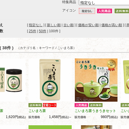
特集商品
アイコン
え
[
指定なし
] [
新しい順
|
古い順
] [
価格が安い順
|
価格が高い順
] [
数
[ 
25件
 | 
50件
 | 
100件
 ]
 38件 )
（カテゴリ名：キーワード / こいまろ茶）
茶
こいまろ茶
こいまろ茶うきうきセット
こい
1,620円
1,458円
980円
(税込)
販売価格
(税込)～
販売価格
(税込)
販売