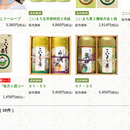
こい
とクーループ
こいまろ玄米茶特別３本組
こいまろ茶２種毎月各１袋
販売
3,380円
4,860円
2,914円
(税込)
販売価格
(税込)
販売価格
(税込)
「毎月１袋コー
ＫＹ－５０
ＫＦ－５０
5,400円
5,400円
販売価格
(税込)
販売価格
(税込)
1,458円
(税込)～
 38件 )