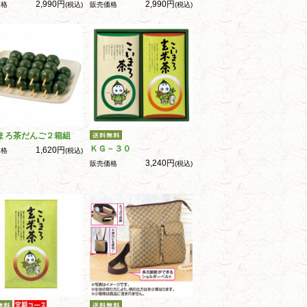
2,990円
2,990円
価格
(税込)
販売価格
(税込)
まろ茶だんご２箱組
ＫＧ－３０
1,620円
価格
(税込)
3,240円
販売価格
(税込)