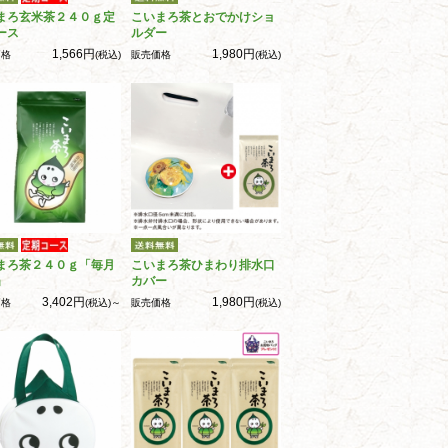
まろ玄米茶２４０ｇ定
こいまろ茶とおでかけショ
ース
ルダー
1,566円
1,980円
価格
(税込)
販売価格
(税込)
まろ茶２４０ｇ「毎月
こいまろ茶ひまわり排水口
」
カバー
3,402円
1,980円
価格
(税込)～
販売価格
(税込)