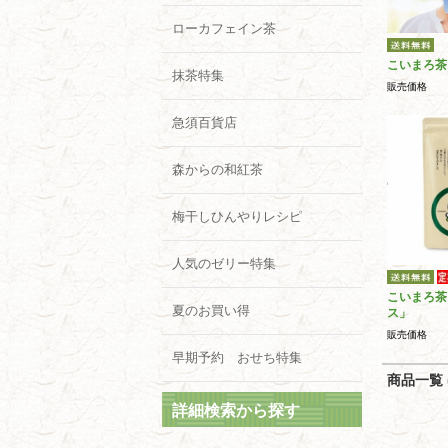
ローカフェイン茶
こいまろ茶
抹茶特集
販売価格
急須百貨店
森からの和紅茶
梅干しひんやりレシピ
人気のゼリー特集
こいまろ茶
夏のお買い得
ス」
販売価格
早期予約 おせち特集
商品一覧 (
詳細検索から探す