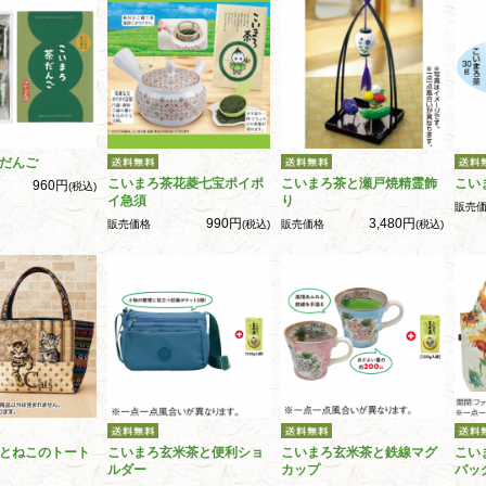
だんご
こいまろ茶花菱七宝ポイポ
こいまろ茶と瀬戸焼精霊飾
こい
960円
(税込)
イ急須
り
販売
990円
3,480円
販売価格
(税込)
販売価格
(税込)
とねこのトート
こいまろ玄米茶と便利ショ
こいまろ玄米茶と鉄線マグ
こい
ルダー
カップ
バッ