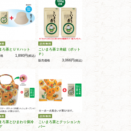
まろ茶とＵＶハット
こいまろ茶２本組（ポット
Ｐ）
1,890円
価格
(税込)
3,066円
販売価格
(税込)
まろ茶とひまわり保冷
こいまろ茶とクッションカ
グ
バー