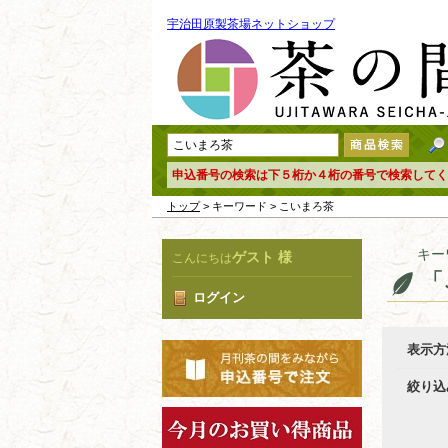
宇治田原製茶場ネットショップ
申込番号の検索は下５桁か４桁の番号で検索してく
トップ
> キーワード > こいまろ茶
キー
ゲスト 様
こんにちは
「
ログイン
表示方
絞り込