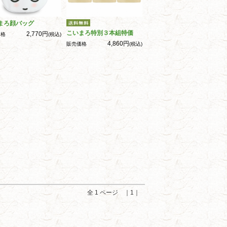
まろ顔バッグ
こいまろ特別３本組特価
2,770円
価格
(税込)
4,860円
販売価格
(税込)
全 1 ページ ｜1｜