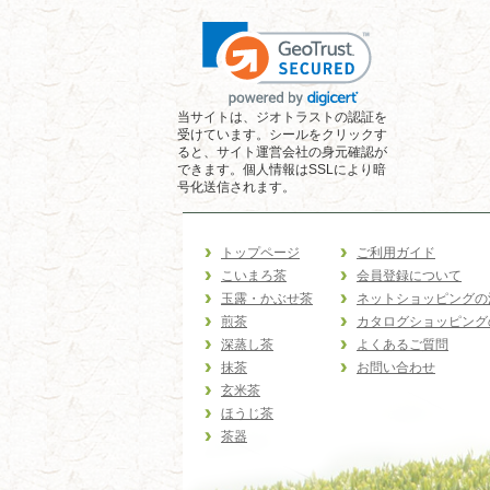
当サイトは、ジオトラストの認証を
受けています。シールをクリックす
ると、サイト運営会社の身元確認が
できます。個人情報はSSLにより暗
号化送信されます。
トップページ
ご利用ガイド
こいまろ茶
会員登録について
玉露・かぶせ茶
ネットショッピングの
煎茶
カタログショッピング
深蒸し茶
よくあるご質問
抹茶
お問い合わせ
玄米茶
ほうじ茶
茶器