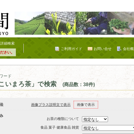
詳細検索
ご利用ガイド
お問い合せ
会社概
ださい。
ワード
こいまろ茶」で検索
(商品数：38件)
法
画像プラス説明文で表示
画像で表示
み
お茶の種類について
食品 菓子 健康食品 雑貨