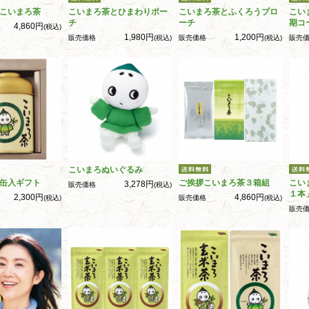
こいまろ茶
こいまろ茶とひまわりポー
こいまろ茶とふくろうブロ
こい
チ
ーチ
期コ
4,860円
(税込)
1,980円
1,200円
販売価格
(税込)
販売価格
(税込)
販売
こいまろぬいぐるみ
缶入ギフト
ご挨拶こいまろ茶３箱組
こい
3,278円
販売価格
(税込)
１本
2,300円
4,860円
(税込)
販売価格
(税込)
販売