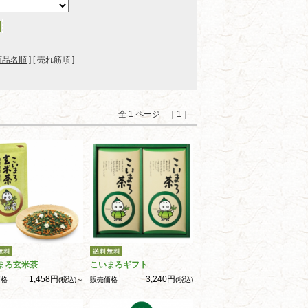
商品名順
] [ 売れ筋順 ]
全 1 ページ ｜1｜
まろ玄米茶
こいまろギフト
1,458円
3,240円
価格
(税込)～
販売価格
(税込)