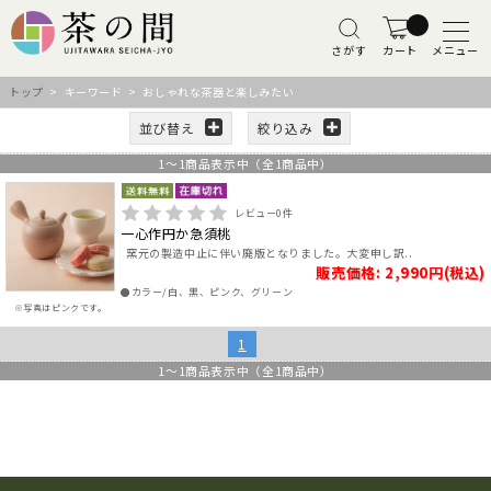
さがす
カート
メニュー
トップ
> キーワード > おしゃれな茶器と楽しみたい
並び替え
絞り込み
1
～
1
商品表示中（全
1
商品中）
レビュー
0
件
一心作円か急須桃
窯元の製造中止に伴い廃版となりました。大変申し訳..
販売価格: 2,990円(税込)
●カラー/白、黒、ピンク、グリーン
※写真はピンクです。
1
1
～
1
商品表示中（全
1
商品中）