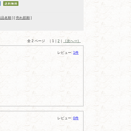
商品名順
] [
売れ筋順
]
全 2 ページ ｜1｜
2
｜
［次へ⇒］
レビュー:
1件
レビュー:
0件