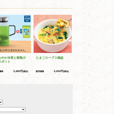
わやか冷茶と耐熱ガ
たまごスープ３箱組
スポット
3,480円
6,600円
価格
(税込)
販売価格
(税込)