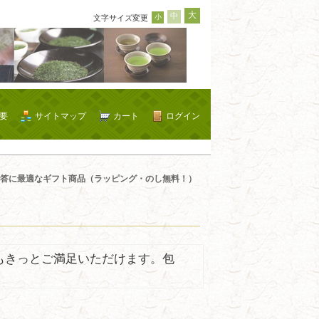
大
中
小
文字サイズ変更
要
サイトマップ
カート
ログイン
答に最適なギフト商品（ラッピング・のし無料！）
もきっとご満足いただけます。包