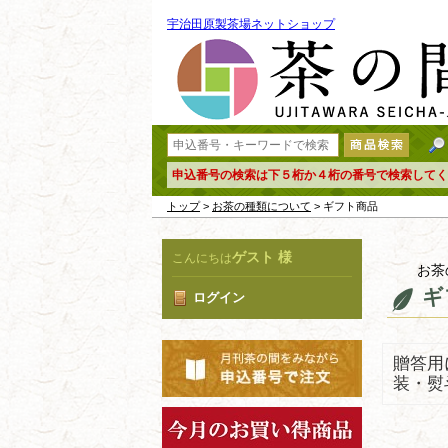
宇治田原製茶場ネットショップ
申込番号の検索は下５桁か４桁の番号で検索してく
トップ
>
お茶の種類について
> ギフト商品
ゲスト 様
こんにちは
お茶
ギ
ログイン
贈答用
装・熨