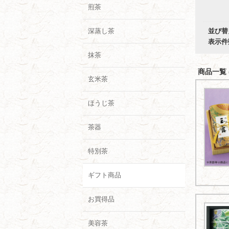
煎茶
深蒸し茶
並び替
表示件
抹茶
商品一覧 (
玄米茶
ほうじ茶
茶器
特別茶
ギフト商品
お買得品
美容茶