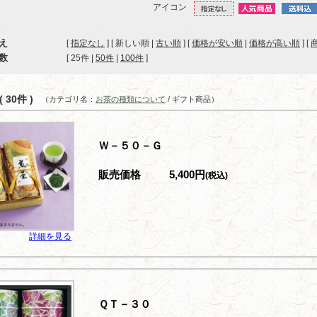
アイコン
え
[
指定なし
] [ 新しい順 |
古い順
] [
価格が安い順
|
価格が高い順
] [
数
[ 
25件
 | 
50件
 | 
100件
 ]
 30件 )
（カテゴリ名：
お茶の種類について
/ ギフト商品）
Ｗ－５０－Ｇ
販売価格
5,400円
(税込)
詳細を見る
ＱＴ－３０