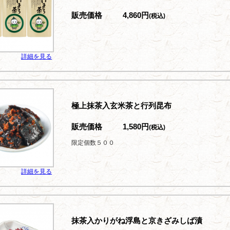
販売価格
4,860円
(税込)
詳細を見る
極上抹茶入玄米茶と行列昆布
販売価格
1,580円
(税込)
限定個数５００
詳細を見る
抹茶入かりがね浮島と京きざみしば漬