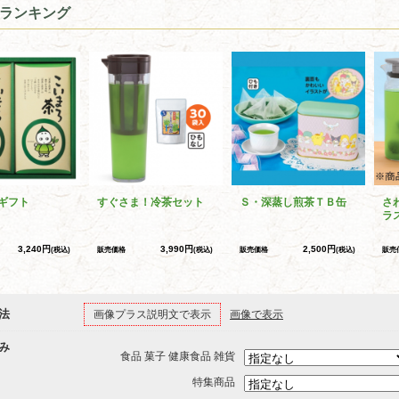
ランキング
ギフト
すぐさま！冷茶セット
Ｓ・深蒸し煎茶ＴＢ缶
さ
ラ
3,240円
3,990円
2,500円
(税込)
販売価格
(税込)
販売価格
(税込)
販売
法
画像プラス説明文で表示
画像で表示
み
食品 菓子 健康食品 雑貨
特集商品