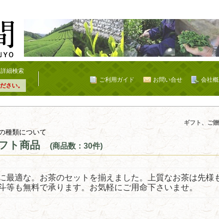
詳細検索
ご利用ガイド
お問い合せ
会社概
ださい。
ギフト、ご贈
の種類について
フト商品
(商品数：30件)
に最適な。お茶のセットを揃えました。上質なお茶は先様
斗等も無料で承ります。お気軽にご用命下さいませ。