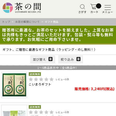
さがす
カート
メニュー
トップ
>
お茶の種類について
> ギフト商品
贈答用に最適な。お茶のセットを揃えました。上質なお茶
は先様もきっとご満足いただけます。包装・熨斗等も無料
で承ります。お気軽にご用命下さいませ。
ギフト、ご贈答に最適なギフト商品（ラッピング・のし無料！）
並び替え
絞り込み
1
～
6
商品表示中（全
6
商品中）
レビュー
0
件
こいまろギフト
販売価格: 3,240円(税込)
レビュー
0
件