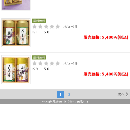
レビュー
0
件
ＫＦ－５０
販売価格: 5,400円(税込)
レビュー
0
件
ＫＹ－５０
販売価格: 5,400円(税込)
1
2
次へ
1
～
25
商品表示中（全
30
商品中）