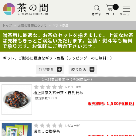
さがす
カート
メニュー
トップ
>
お茶の種類について
> ギフト商品
贈答用に最適な。お茶のセットを揃えました。上質なお茶
は先様もきっとご満足いただけます。包装・熨斗等も無料
で承ります。お気軽にご用命下さいませ。
ギフト、ご贈答に最適なギフト商品（ラッピング・のし無料！）
並び替え
絞り込み
1
～
25
商品表示中（全
30
商品中）
レビュー
0
件
極上抹茶入玄米茶と行列昆布
限定個数５００
販売価格: 1,580円(税込)
レビュー
0
件
深蒸しご挨拶茶