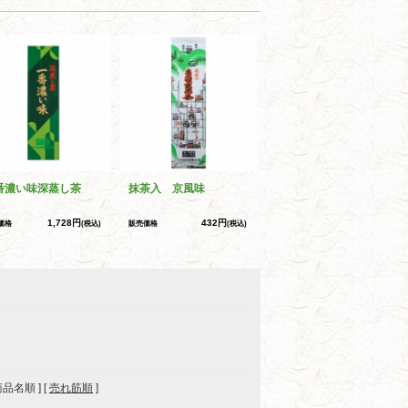
番濃い味深蒸し茶
抹茶入 京風味
1,728円
432円
価格
(税込)
販売価格
(税込)
 商品名順 ] [
売れ筋順
]