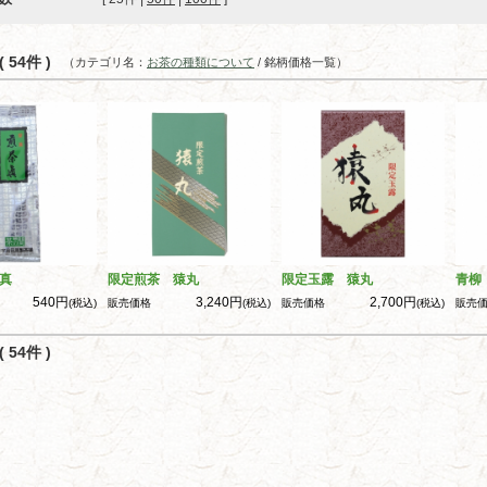
 54件 )
（カテゴリ名：
お茶の種類について
/ 銘柄価格一覧）
真
限定煎茶 猿丸
限定玉露 猿丸
青柳
540円
3,240円
2,700円
(税込)
販売価格
(税込)
販売価格
(税込)
販売
 54件 )