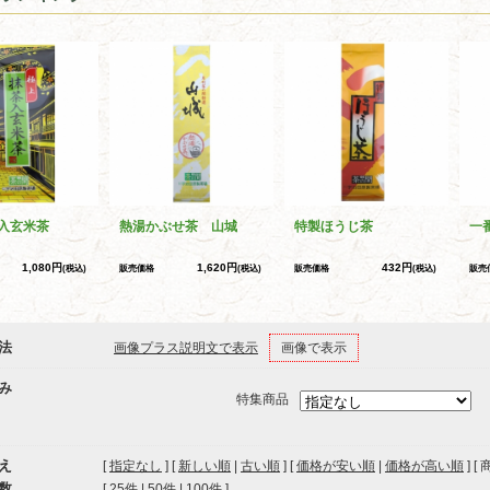
入玄米茶
熱湯かぶせ茶 山城
特製ほうじ茶
一
1,080円
1,620円
432円
(税込)
販売価格
(税込)
販売価格
(税込)
販売
法
画像プラス説明文で表示
画像で表示
み
特集商品
え
[
指定なし
] [
新しい順
|
古い順
] [
価格が安い順
|
価格が高い順
] [
数
[ 
25件
 | 
50件
 | 
100件
 ]