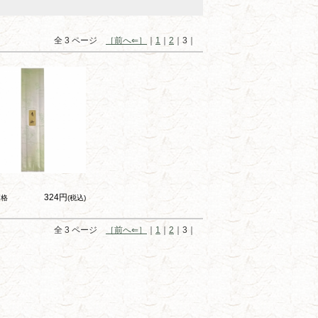
全 3 ページ
［前へ⇐］
｜
1
｜
2
｜3｜
324円
価格
(税込)
全 3 ページ
［前へ⇐］
｜
1
｜
2
｜3｜