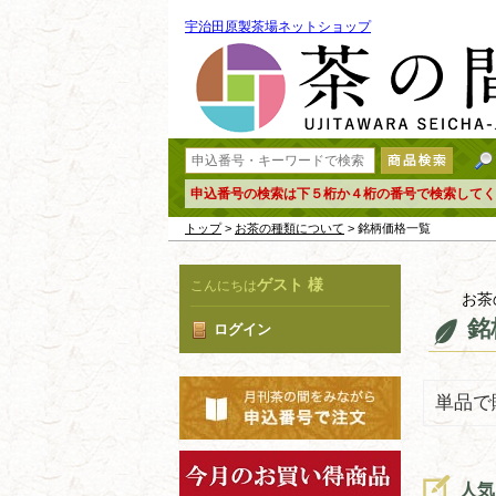
宇治田原製茶場ネットショップ
申込番号の検索は下５桁か４桁の番号で検索してく
トップ
>
お茶の種類について
> 銘柄価格一覧
ゲスト 様
こんにちは
お茶
銘
ログイン
単品で
人気