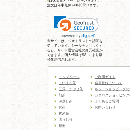
■
は休業日とさせていただきます。ご
注文は年中無休24時間承ります。
当サイトは、ジオトラストの認証を
受けています。シールをクリックす
ると、サイト運営会社の身元確認が
できます。個人情報はSSLにより暗
号化送信されます。
トップページ
ご利用ガイド
こいまろ茶
会員登録について
玉露・かぶせ茶
ネットショッピングの
煎茶
カタログショッピング
深蒸し茶
よくあるご質問
抹茶
お問い合わせ
玄米茶
ほうじ茶
茶器