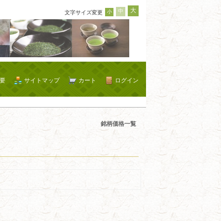
大
中
小
文字サイズ変更
要
サイトマップ
カート
ログイン
銘柄価格一覧