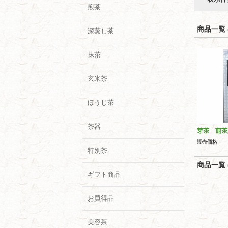
煎茶
商品一覧 (
深蒸し茶
抹茶
玄米茶
ほうじ茶
茶器
芽茶 煎茶
販売価格
特別茶
商品一覧 (
ギフト商品
お買得品
美容茶