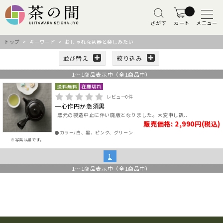
さがす
カート
メニュー
トップ
> キーワード > おしゃれな茶器と楽しみたい
並び替え
絞り込み
1
～
1
商品表示中（全
1
商品中）
レビュー
0
件
一心作円か急須黒
窯元の製造中止に伴い廃版となりました。大変申し訳..
販売価格: 2,990円(税込)
●カラー/白、黒、ピンク、グリーン
※写真は黒です。
1
1
～
1
商品表示中（全
1
商品中）