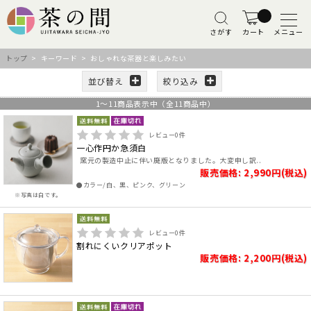
さがす
カート
メニュー
トップ
> キーワード > おしゃれな茶器と楽しみたい
並び替え
絞り込み
1
～
11
商品表示中（全
11
商品中）
レビュー
0
件
一心作円か急須白
窯元の製造中止に伴い廃版となりました。大変申し訳..
販売価格: 2,990円(税込)
●カラー/白、黒、ピンク、グリーン
※写真は白です。
レビュー
0
件
割れにくいクリアポット
販売価格: 2,200円(税込)