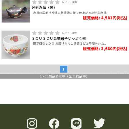
レビュー
0
件
迷彩急須（黒）
急須の産地常滑焼の急須職人技で仕上がった迷彩急須..
販売価格: 4,583円(税込)
レビュー
0
件
ＳＯＵＳＯＵ金襴緞子いっぷく碗
限定個数５００ お届けまで１週間ほどお時間をいた..
販売価格: 3,680円(税込)
1
1
～
11
商品表示中（全
11
商品中）