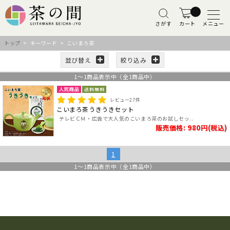
さがす
カート
メニュー
トップ
> キーワード > こいまろ茶
並び替え
絞り込み
1
～
1
商品表示中（全
1
商品中）
レビュー
27
件
こいまろ茶うきうきセット
テレビＣＭ・広告で大人気のこいまろ茶のお試しセッ..
販売価格: 980円(税込)
1
1
～
1
商品表示中（全
1
商品中）