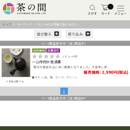
さがす
カート
メニュー
トップ
> キーワード > おしゃれな茶器と楽しみたい
並び替え
絞り込み
1
～
1
商品表示中（全
1
商品中）
レビュー
0
件
一心作円か急須黒
窯元の製造中止に伴い廃版となりました。大変申し訳..
販売価格: 2,990円(税込)
●カラー/白、黒、ピンク、グリーン
※写真は黒です。
1
1
～
1
商品表示中（全
1
商品中）