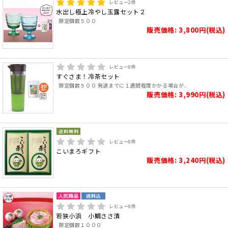
レビュー
2
件
水出し極上冷やし玉露セット２
限定個数５００
販売価格: 3,800円(税込)
レビュー
0
件
すぐさま！冷茶セット
限定個数５００ 発送までに１週間程度かかる場合が..
販売価格: 3,990円(税込)
レビュー
0
件
こいまろギフト
販売価格: 3,240円(税込)
レビュー
0
件
若狭小浜 小鯛ささ漬
限定個数１０００