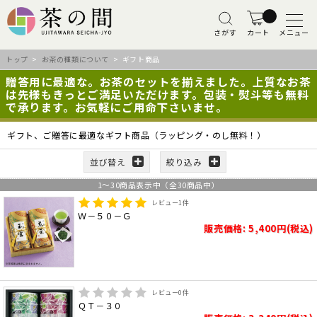
さがす
カート
メニュー
トップ
>
お茶の種類について
> ギフト商品
贈答用に最適な。お茶のセットを揃えました。上質なお茶
は先様もきっとご満足いただけます。包装・熨斗等も無料
で承ります。お気軽にご用命下さいませ。
ギフト、ご贈答に最適なギフト商品（ラッピング・のし無料！）
並び替え
絞り込み
1
～
30
商品表示中（全
30
商品中）
レビュー
1
件
Ｗ－５０－Ｇ
販売価格: 5,400円(税込)
レビュー
0
件
ＱＴ－３０