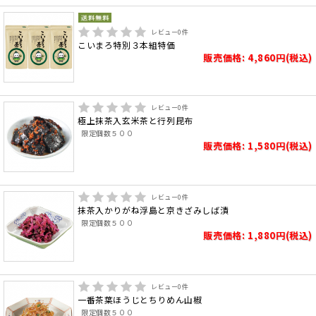
レビュー
0
件
こいまろ特別３本組特価
販売価格: 4,860円(税込)
レビュー
0
件
極上抹茶入玄米茶と行列昆布
限定個数５００
販売価格: 1,580円(税込)
レビュー
0
件
抹茶入かりがね浮島と京きざみしば漬
限定個数５００
販売価格: 1,880円(税込)
レビュー
0
件
一番茶葉ほうじとちりめん山椒
限定個数５００