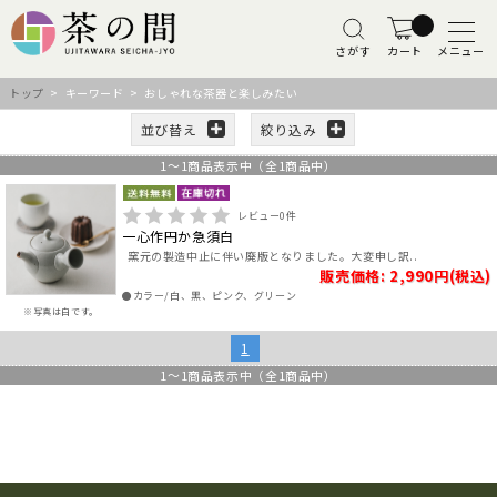
さがす
カート
メニュー
トップ
> キーワード > おしゃれな茶器と楽しみたい
並び替え
絞り込み
1
～
1
商品表示中（全
1
商品中）
レビュー
0
件
一心作円か急須白
窯元の製造中止に伴い廃版となりました。大変申し訳..
販売価格: 2,990円(税込)
●カラー/白、黒、ピンク、グリーン
※写真は白です。
1
1
～
1
商品表示中（全
1
商品中）