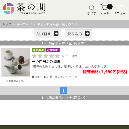
さがす
カート
メニュー
トップ
> キーワード > おしゃれな茶器と楽しみたい
並び替え
絞り込み
1
～
1
商品表示中（全
1
商品中）
レビュー
0
件
一心作円か急須白
窯元の製造中止に伴い廃版となりました。大変申し訳..
販売価格: 2,990円(税込)
●カラー/白、黒、ピンク、グリーン
※写真は白です。
1
1
～
1
商品表示中（全
1
商品中）