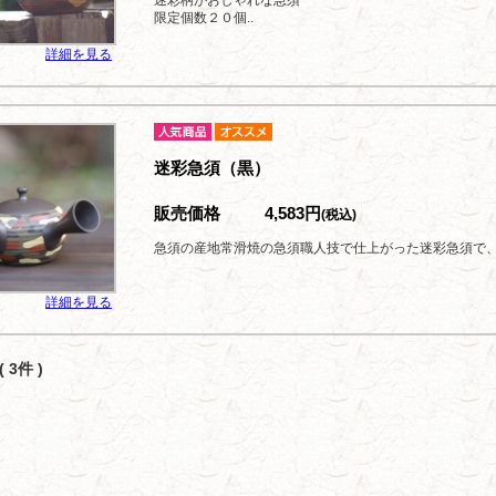
迷彩柄がおしゃれな急須
限定個数２０個..
詳細を見る
迷彩急須（黒）
販売価格
4,583円
(税込)
急須の産地常滑焼の急須職人技で仕上がった迷彩急須で
詳細を見る
 3件 )