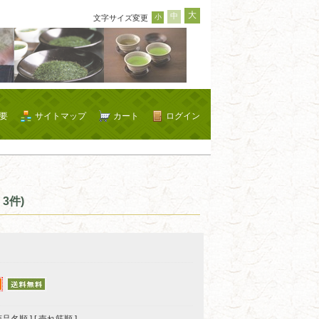
大
中
小
文字サイズ変更
要
サイトマップ
カート
ログイン
3件)