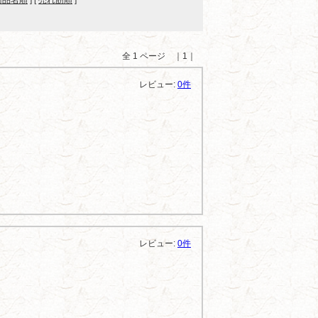
商品名順
] [
売れ筋順
]
全 1 ページ ｜1｜
レビュー:
0件
レビュー:
0件