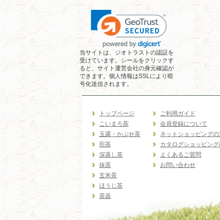
当サイトは、ジオトラストの認証を
受けています。シールをクリックす
ると、サイト運営会社の身元確認が
できます。個人情報はSSLにより暗
号化送信されます。
トップページ
ご利用ガイド
こいまろ茶
会員登録について
玉露・かぶせ茶
ネットショッピングの
煎茶
カタログショッピング
深蒸し茶
よくあるご質問
抹茶
お問い合わせ
玄米茶
ほうじ茶
茶器