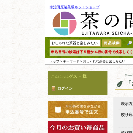
宇治田原製茶場ネットショップ
申込番号の検索は下５桁か４桁の番号で検索してく
トップ
> キーワード > おしゃれな茶器と楽しみたい
キー
ゲスト 様
こんにちは
「
ログイン
表示方
絞り込
並び替