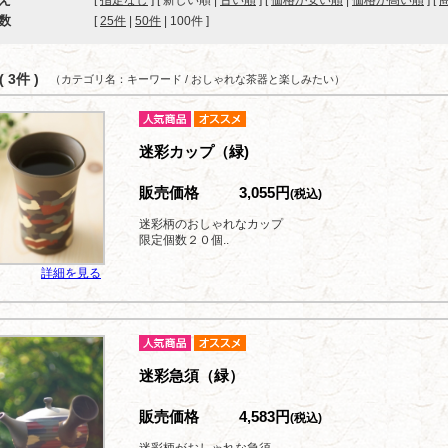
[
指定なし
] [ 新しい順 |
古い順
] [
価格が安い順
|
価格が高い順
] [
数
[ 
25件
 | 
50件
 | 
100件
 ]
 3件 )
（カテゴリ名：キーワード / おしゃれな茶器と楽しみたい）
迷彩カップ（緑)
販売価格
3,055円
(税込)
迷彩柄のおしゃれなカップ
限定個数２０個..
詳細を見る
迷彩急須（緑）
販売価格
4,583円
(税込)