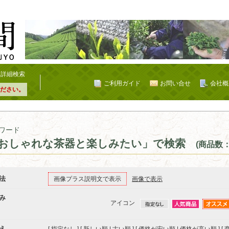
詳細検索
ご利用ガイド
お問い合せ
会社概
ださい。
ワード
おしゃれな茶器と楽しみたい」で検索
(商品数：
法
画像プラス説明文で表示
画像で表示
み
アイコン
え