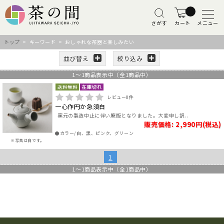
さがす
カート
メニュー
トップ
> キーワード > おしゃれな茶器と楽しみたい
並び替え
絞り込み
1
～
1
商品表示中（全
1
商品中）
レビュー
0
件
一心作円か急須白
窯元の製造中止に伴い廃版となりました。大変申し訳..
販売価格: 2,990円(税込)
●カラー/白、黒、ピンク、グリーン
※写真は白です。
1
1
～
1
商品表示中（全
1
商品中）