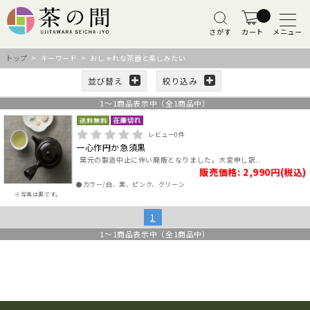
さがす
カート
メニュー
トップ
> キーワード > おしゃれな茶器と楽しみたい
並び替え
絞り込み
1
～
1
商品表示中（全
1
商品中）
レビュー
0
件
一心作円か急須黒
窯元の製造中止に伴い廃版となりました。大変申し訳..
販売価格: 2,990円(税込)
●カラー/白、黒、ピンク、グリーン
※写真は黒です。
1
1
～
1
商品表示中（全
1
商品中）