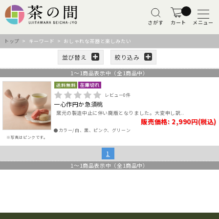
さがす
カート
メニュー
トップ
> キーワード > おしゃれな茶器と楽しみたい
並び替え
絞り込み
1
～
1
商品表示中（全
1
商品中）
レビュー
0
件
一心作円か急須桃
窯元の製造中止に伴い廃版となりました。大変申し訳..
販売価格: 2,990円(税込)
●カラー/白、黒、ピンク、グリーン
※写真はピンクです。
1
1
～
1
商品表示中（全
1
商品中）