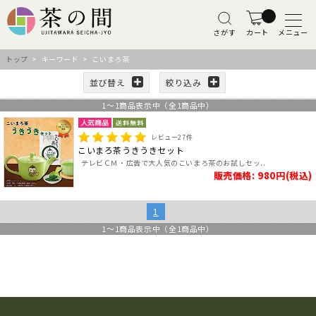
さがす
カート
メニュー
トップ
> キーワード > こいまろ茶
並び替え
絞り込み
1
～
1
商品表示中（全
1
商品中）
レビュー
27
件
こいまろ茶うきうきセット
テレビＣＭ・広告で大人気のこいまろ茶のお試しセッ..
販売価格: 980円(税込)
1
1
～
1
商品表示中（全
1
商品中）