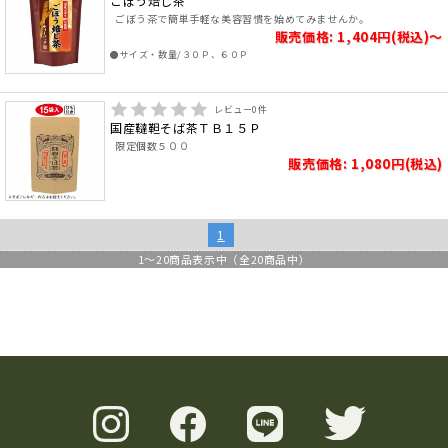
ごぼう焙じ茶
ごぼう茶で簡単手軽な美容習慣を始めてみませんか。
販売価格: 1,404円(税込)～
●サイズ・数量/３０Ｐ、６０Ｐ
レビュー
0
件
国産韃靼そば茶ＴＢ１５Ｐ
限定個数５００
販売価格: 1,080円(税込)
1
1
～
20
商品表示中（全
20
商品中）