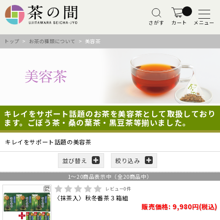
さがす
カート
メニュー
トップ
>
お茶の種類について
> 美容茶
キレイをサポート話題のお茶を美容茶として取扱しており
ます。ごぼう茶・桑の葉茶・黒豆茶等揃いました。
キレイをサポート話題の美容茶
並び替え
絞り込み
1
～
20
商品表示中（全
20
商品中）
レビュー
0
件
〈抹茶入〉秋冬番茶３箱組
販売価格: 9,980円(税込)