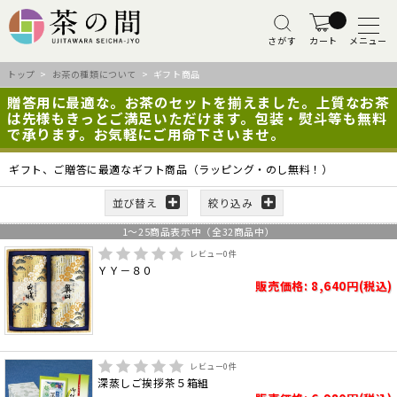
さがす
カート
メニュー
トップ
>
お茶の種類について
> ギフト商品
贈答用に最適な。お茶のセットを揃えました。上質なお茶
は先様もきっとご満足いただけます。包装・熨斗等も無料
で承ります。お気軽にご用命下さいませ。
ギフト、ご贈答に最適なギフト商品（ラッピング・のし無料！）
並び替え
絞り込み
1
～
25
商品表示中（全
32
商品中）
レビュー
0
件
ＹＹ－８０
販売価格: 8,640円(税込)
レビュー
0
件
深蒸しご挨拶茶５箱組