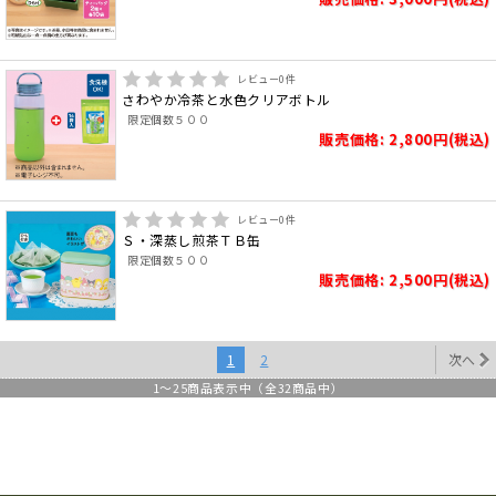
レビュー
0
件
さわやか冷茶と水色クリアボトル
限定個数５００
販売価格: 2,800円(税込)
レビュー
0
件
Ｓ・深蒸し煎茶ＴＢ缶
限定個数５００
販売価格: 2,500円(税込)
1
2
次へ
1
～
25
商品表示中（全
32
商品中）