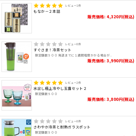
レビュー
1
件
もなか－２本詰
販売価格: 4,320円(税込)
レビュー
0
件
すぐさま！冷茶セット
限定個数５００ 発送までに１週間程度かかる場合が..
販売価格: 3,990円(税込)
レビュー
2
件
水出し極上冷やし玉露セット２
限定個数５００
販売価格: 3,800円(税込)
レビュー
0
件
さわやか冷茶と耐熱ガラスポット
限定個数５００