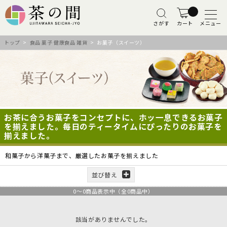
さがす
カート
メニュー
トップ
>
食品 菓子 健康食品 雑貨
> お菓子（スイーツ）
お茶に合うお菓子をコンセプトに、ホッ一息できるお菓子
を揃えました。毎日のティータイムにぴったりのお菓子を
揃えました。
和菓子から洋菓子まで、厳選したお菓子を揃えました
並び替え
0
～
0
商品表示中（全
0
商品中）
該当がありませんでした。