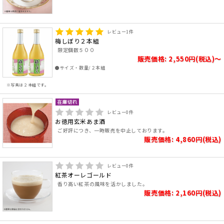
レビュー
1
件
梅しぼり２本組
限定個数５００
販売価格: 2,550円(税込)～
●サイズ・数量/２本組
※写真は２本組です。
レビュー
0
件
お徳用玄米あま酒
ご好評につき、一時販売を中止しております。
販売価格: 4,860円(税込)
レビュー
0
件
紅茶オーレゴールド
香り高い紅茶の風味を活かしました。
販売価格: 2,160円(税込)