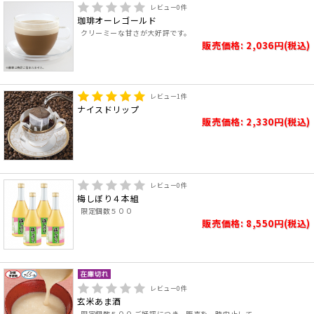
レビュー
0
件
珈琲オーレゴールド
クリーミーな甘さが大好評です。
販売価格: 2,036円(税込)
レビュー
1
件
ナイスドリップ
販売価格: 2,330円(税込)
レビュー
0
件
梅しぼり４本組
限定個数５００
販売価格: 8,550円(税込)
レビュー
0
件
玄米あま酒
限定個数５００ ご好評につき、販売を一時中止して..