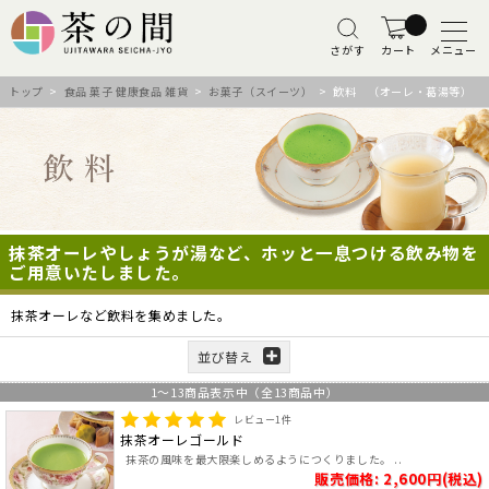
さがす
カート
メニュー
トップ
>
食品 菓子 健康食品 雑貨
>
お菓子（スイーツ）
> 飲料 （オーレ・葛湯等）
抹茶オーレやしょうが湯など、ホッと一息つける飲み物を
ご用意いたしました。
抹茶オーレなど飲料を集めました。
並び替え
1
～
13
商品表示中（全
13
商品中）
レビュー
1
件
抹茶オーレゴールド
抹茶の風味を最大限楽しめるようにつくりました。 ..
販売価格: 2,600円(税込)