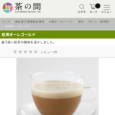
さがす
カート
メニュー
トップ
>
食品 菓子 健康食品 雑貨
>
お菓子（スイーツ）
>
飲料 （オーレ・葛湯等）
> 紅茶オーレゴールド
紅茶オーレゴールド
香り高い紅茶の風味を活かしました。
レビュー
0
件