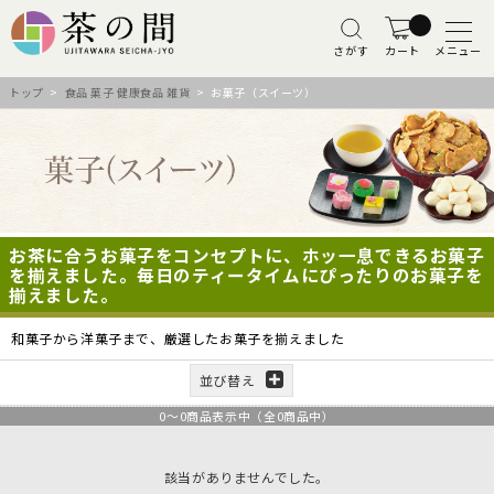
さがす
カート
メニュー
トップ
>
食品 菓子 健康食品 雑貨
> お菓子（スイーツ）
お茶に合うお菓子をコンセプトに、ホッ一息できるお菓子
を揃えました。毎日のティータイムにぴったりのお菓子を
揃えました。
和菓子から洋菓子まで、厳選したお菓子を揃えました
並び替え
0
～
0
商品表示中（全
0
商品中）
該当がありませんでした。