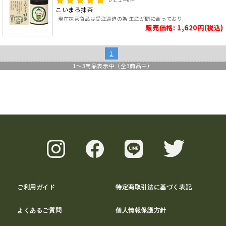
レビュー
6
件
こいまろ抹茶
現在抹茶商品は受注逼迫の為 生産が間に合っており..
販売価格: 1,620円(税込)
1
1
～
3
商品表示中（全
3
商品中）
ご利用ガイド
特定商取引法に基づく表記
よくあるご質問
個人情報保護方針