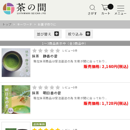
さがす
カート
メニュー
トップ
> キーワード > お菓子作りに
並び替え
絞り込み
1
～
3
商品表示中（全
3
商品中）
レビュー
0
件
抹茶 静香の昔
現在抹茶商品は受注逼迫の為 生産が間に合っており..
販売価格: 2,160円(税込)
レビュー
0
件
抹茶 明日香の昔
現在抹茶商品は受注逼迫の為 生産が間に合っており..
販売価格: 1,728円(税込)