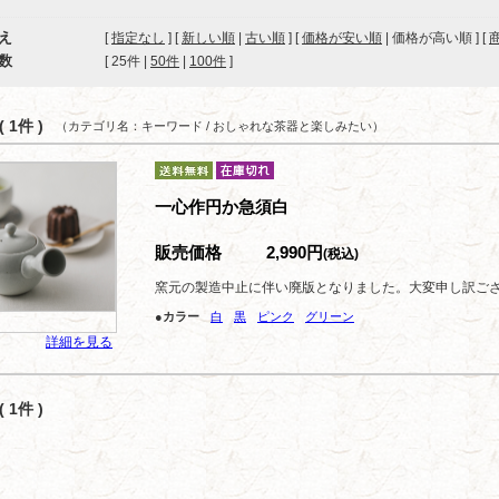
え
[
指定なし
] [
新しい順
|
古い順
] [
価格が安い順
| 価格が高い順 ] [
数
[ 
25件
 | 
50件
 | 
100件
 ]
 1件 )
（カテゴリ名：キーワード / おしゃれな茶器と楽しみたい）
一心作円か急須白
販売価格
2,990円
(税込)
窯元の製造中止に伴い廃版となりました。大変申し訳ご
●カラー
白
黒
ピンク
グリーン
詳細を見る
 1件 )