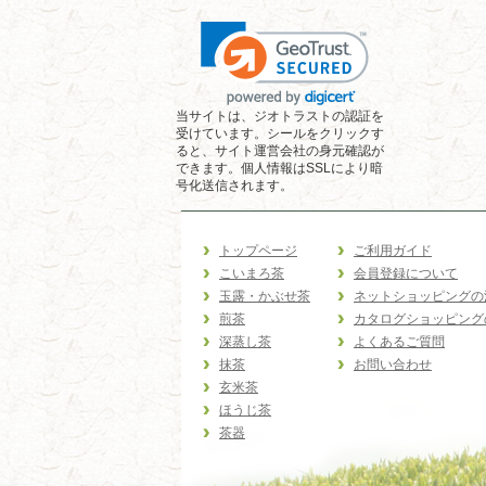
当サイトは、ジオトラストの認証を
受けています。シールをクリックす
ると、サイト運営会社の身元確認が
できます。個人情報はSSLにより暗
号化送信されます。
トップページ
ご利用ガイド
こいまろ茶
会員登録について
玉露・かぶせ茶
ネットショッピングの
煎茶
カタログショッピング
深蒸し茶
よくあるご質問
抹茶
お問い合わせ
玄米茶
ほうじ茶
茶器