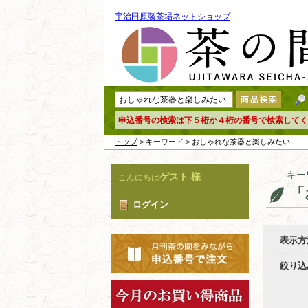
宇治田原製茶場ネットショップ
申込番号の検索は下５桁か４桁の番号で検索してく
トップ
> キーワード > おしゃれな茶器と楽しみたい
キー
ゲスト 様
こんにちは
「
ログイン
表示方
絞り込