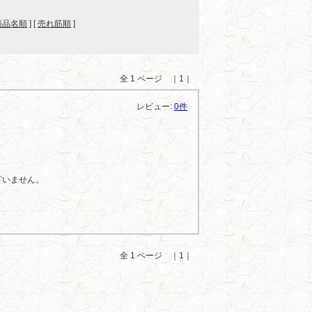
商品名順
] [
売れ筋順
]
全 1 ページ ｜1｜
レビュー:
0件
ざいません。
全 1 ページ ｜1｜