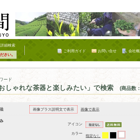
詳細検索
ご利用ガイド
お問い合せ
会社概
ださい。
ワード
おしゃれな茶器と楽しみたい」で検索
(商品数：
法
画像プラス説明文で表示
画像で表示
み
アイコン
カラー
指定なし