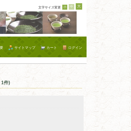
大
中
小
文字サイズ変更
要
サイトマップ
カート
ログイン
1件)