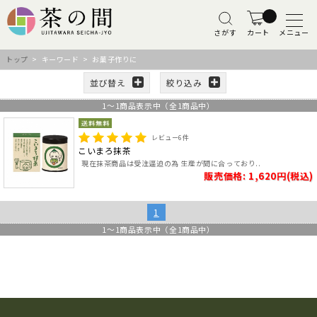
さがす
カート
メニュー
トップ
> キーワード > お菓子作りに
並び替え
絞り込み
1
～
1
商品表示中（全
1
商品中）
レビュー
6
件
こいまろ抹茶
現在抹茶商品は受注逼迫の為 生産が間に合っており..
販売価格: 1,620円(税込)
1
1
～
1
商品表示中（全
1
商品中）