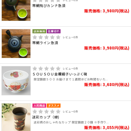
レビュー
0
件
帯網飛びカンナ急須
販売価格: 3,980円(税込)
レビュー
0
件
帯網ライン急須
販売価格: 3,980円(税込)
レビュー
0
件
ＳＯＵＳＯＵ金襴緞子いっぷく碗
限定個数５００ お届けまで１週間ほどお時間をいた..
販売価格: 3,680円(税込)
レビュー
0
件
迷彩カップ（緑)
迷彩柄のおしゃれなカップ 限定個数２０個 ※手作り..
販売価格: 3,055円(税込)