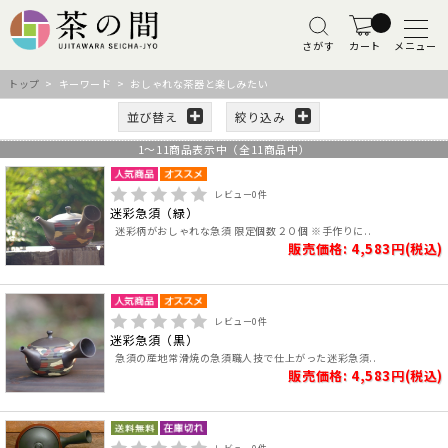
さがす
カート
メニュー
トップ
> キーワード > おしゃれな茶器と楽しみたい
並び替え
絞り込み
1
～
11
商品表示中（全
11
商品中）
レビュー
0
件
迷彩急須（緑）
迷彩柄がおしゃれな急須 限定個数２０個 ※手作りに..
販売価格: 4,583円(税込)
レビュー
0
件
迷彩急須（黒）
急須の産地常滑焼の急須職人技で仕上がった迷彩急須..
販売価格: 4,583円(税込)