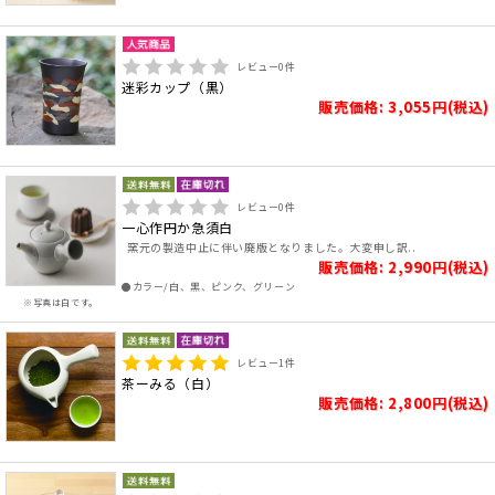
レビュー
0
件
迷彩カップ（黒）
販売価格: 3,055円(税込)
レビュー
0
件
一心作円か急須白
窯元の製造中止に伴い廃版となりました。大変申し訳..
販売価格: 2,990円(税込)
●カラー/白、黒、ピンク、グリーン
※写真は白です。
レビュー
1
件
茶ーみる（白）
販売価格: 2,800円(税込)