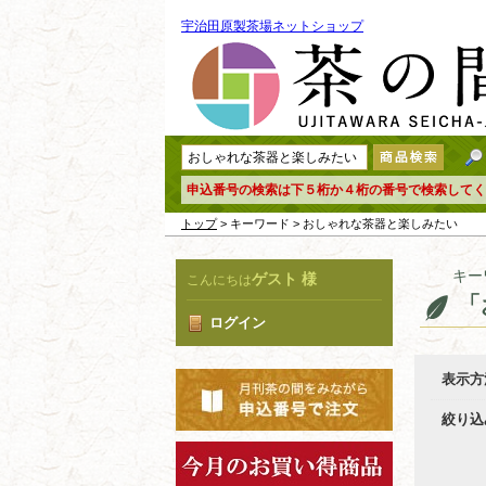
宇治田原製茶場ネットショップ
申込番号の検索は下５桁か４桁の番号で検索してく
トップ
> キーワード > おしゃれな茶器と楽しみたい
キー
ゲスト 様
こんにちは
「
ログイン
表示方
絞り込