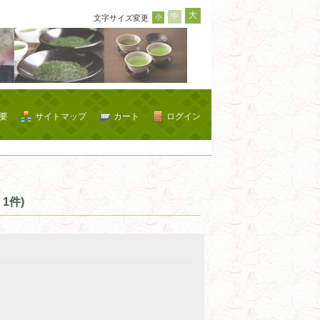
大
中
小
文字サイズ変更
要
サイトマップ
カート
ログイン
1件)