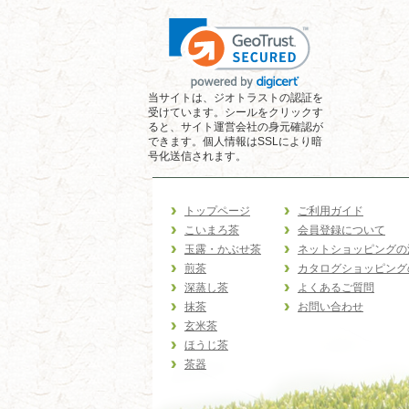
当サイトは、ジオトラストの認証を
受けています。シールをクリックす
ると、サイト運営会社の身元確認が
できます。個人情報はSSLにより暗
号化送信されます。
トップページ
ご利用ガイド
こいまろ茶
会員登録について
玉露・かぶせ茶
ネットショッピングの
煎茶
カタログショッピング
深蒸し茶
よくあるご質問
抹茶
お問い合わせ
玄米茶
ほうじ茶
茶器