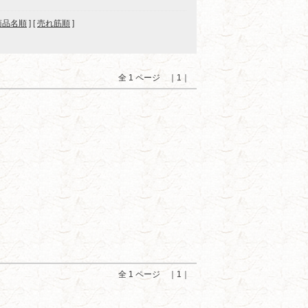
商品名順
] [
売れ筋順
]
全 1 ページ ｜1｜
全 1 ページ ｜1｜