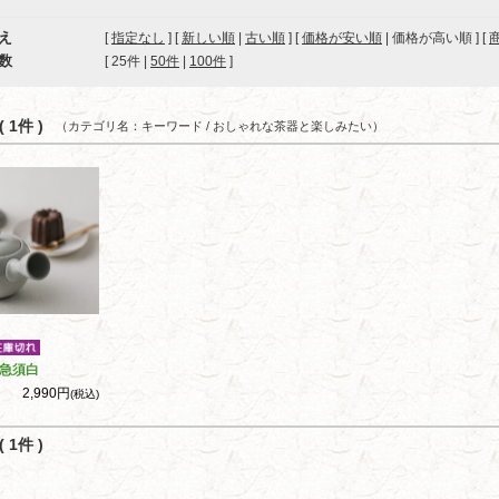
え
[
指定なし
] [
新しい順
|
古い順
] [
価格が安い順
| 価格が高い順 ] [
数
[ 
25件
 | 
50件
 | 
100件
 ]
 1件 )
（カテゴリ名：キーワード / おしゃれな茶器と楽しみたい）
急須白
2,990円
(税込)
 1件 )