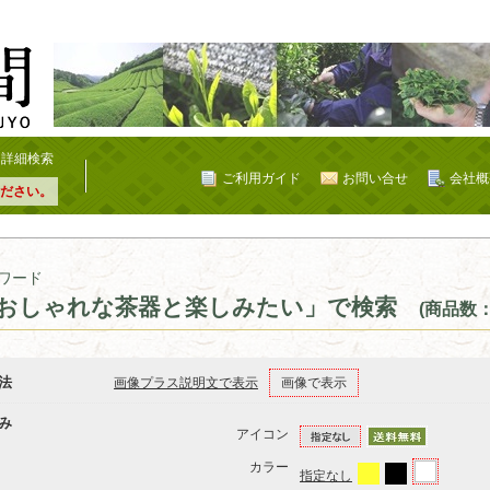
詳細検索
ご利用ガイド
お問い合せ
会社概
ださい。
ワード
おしゃれな茶器と楽しみたい」で検索
(商品数：
法
画像プラス説明文で表示
画像で表示
み
アイコン
カラー
指定なし