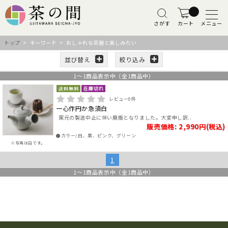
さがす
カート
メニュー
トップ
> キーワード > おしゃれな茶器と楽しみたい
並び替え
絞り込み
1
～
1
商品表示中（全
1
商品中）
レビュー
0
件
一心作円か急須白
窯元の製造中止に伴い廃版となりました。大変申し訳..
販売価格: 2,990円(税込)
●カラー/白、黒、ピンク、グリーン
※写真は白です。
1
1
～
1
商品表示中（全
1
商品中）