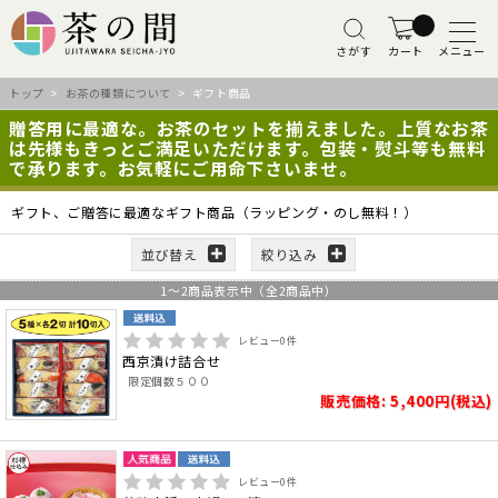
さがす
カート
メニュー
トップ
>
お茶の種類について
> ギフト商品
贈答用に最適な。お茶のセットを揃えました。上質なお茶
は先様もきっとご満足いただけます。包装・熨斗等も無料
で承ります。お気軽にご用命下さいませ。
ギフト、ご贈答に最適なギフト商品（ラッピング・のし無料！）
並び替え
絞り込み
1
～
2
商品表示中（全
2
商品中）
レビュー
0
件
西京漬け詰合せ
限定個数５００
販売価格: 5,400円(税込)
レビュー
0
件