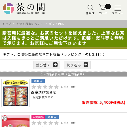
さがす
カート
メニュー
トップ
>
お茶の種類について
> ギフト商品
贈答用に最適な。お茶のセットを揃えました。上質なお茶
は先様もきっとご満足いただけます。包装・熨斗等も無料
で承ります。お気軽にご用命下さいませ。
ギフト、ご贈答に最適なギフト商品（ラッピング・のし無料！）
並び替え
絞り込み
1
～
2
商品表示中（全
2
商品中）
レビュー
0
件
西京漬け詰合せ
限定個数５００
販売価格: 5,400円(税込)
レビュー
0
件