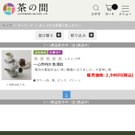
さがす
カート
メニュー
トップ
> キーワード > おしゃれな茶器と楽しみたい
並び替え
絞り込み
1
～
1
商品表示中（全
1
商品中）
レビュー
0
件
一心作円か急須白
窯元の製造中止に伴い廃版となりました。大変申し訳..
販売価格: 2,990円(税込)
●カラー/白、黒、ピンク、グリーン
※写真は白です。
1
1
～
1
商品表示中（全
1
商品中）