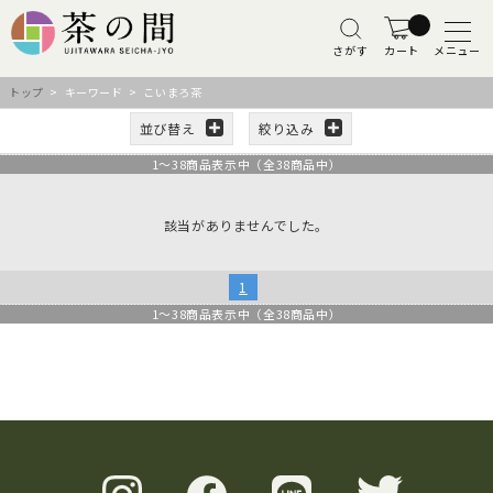
さがす
カート
メニュー
トップ
> キーワード > こいまろ茶
並び替え
絞り込み
1
～
38
商品表示中（全
38
商品中）
該当がありませんでした。
1
1
～
38
商品表示中（全
38
商品中）