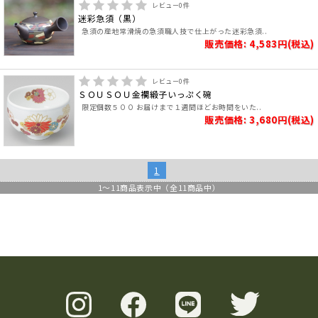
レビュー
0
件
迷彩急須（黒）
急須の産地常滑焼の急須職人技で仕上がった迷彩急須..
販売価格: 4,583円(税込)
レビュー
0
件
ＳＯＵＳＯＵ金襴緞子いっぷく碗
限定個数５００ お届けまで１週間ほどお時間をいた..
販売価格: 3,680円(税込)
1
1
～
11
商品表示中（全
11
商品中）