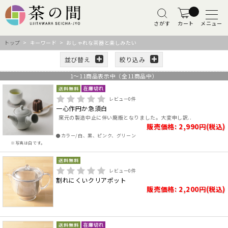
さがす
カート
メニュー
トップ
> キーワード > おしゃれな茶器と楽しみたい
並び替え
絞り込み
1
～
11
商品表示中（全
11
商品中）
レビュー
0
件
一心作円か急須白
窯元の製造中止に伴い廃版となりました。大変申し訳..
販売価格: 2,990円(税込)
●カラー/白、黒、ピンク、グリーン
※写真は白です。
レビュー
0
件
割れにくいクリアポット
販売価格: 2,200円(税込)