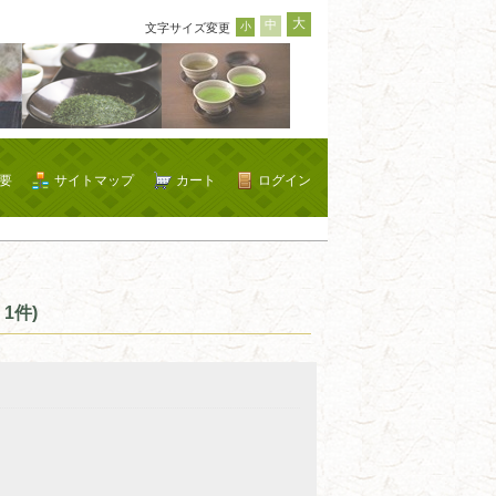
大
中
小
文字サイズ変更
要
サイトマップ
カート
ログイン
1件)