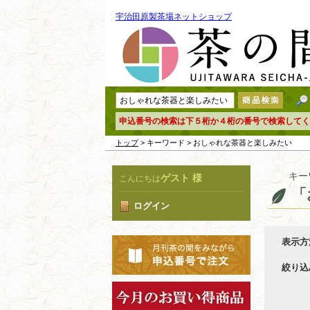
宇治田原製茶場ネットショップ
申込番号の検索は下５桁か４桁の番号で検索してく
トップ
> キーワード > おしゃれな茶器と楽しみたい
キー
ゲスト 様
こんにちは
「
ログイン
表示方
絞り込