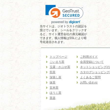
当サイトは、ジオトラストの認証を
受けています。シールをクリックす
ると、サイト運営会社の身元確認が
できます。個人情報はSSLにより暗
号化送信されます。
トップページ
ご利用ガイド
こいまろ茶
会員登録について
玉露・かぶせ茶
ネットショッピングの
煎茶
カタログショッピング
深蒸し茶
よくあるご質問
抹茶
お問い合わせ
玄米茶
ほうじ茶
茶器