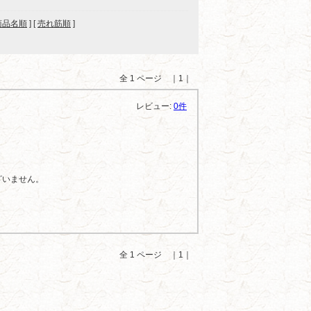
商品名順
] [
売れ筋順
]
全 1 ページ ｜1｜
レビュー:
0件
ざいません。
全 1 ページ ｜1｜