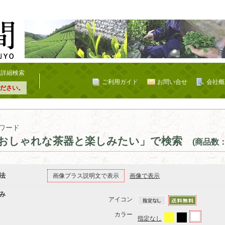
詳細検索
ご利用ガイド
お問い合せ
会社概
ださい。
ワード
おしゃれな茶器と楽しみたい」で検索
(商品数：
法
画像プラス説明文で表示
画像で表示
み
アイコン
カラー
指定なし