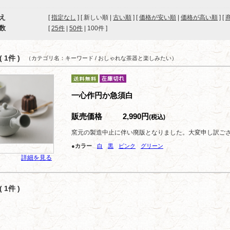
え
[
指定なし
] [ 新しい順 |
古い順
] [
価格が安い順
|
価格が高い順
] [
数
[ 
25件
 | 
50件
 | 
100件
 ]
 1件 )
（カテゴリ名：キーワード / おしゃれな茶器と楽しみたい）
一心作円か急須白
販売価格
2,990円
(税込)
窯元の製造中止に伴い廃版となりました。大変申し訳ご
●カラー
白
黒
ピンク
グリーン
詳細を見る
 1件 )