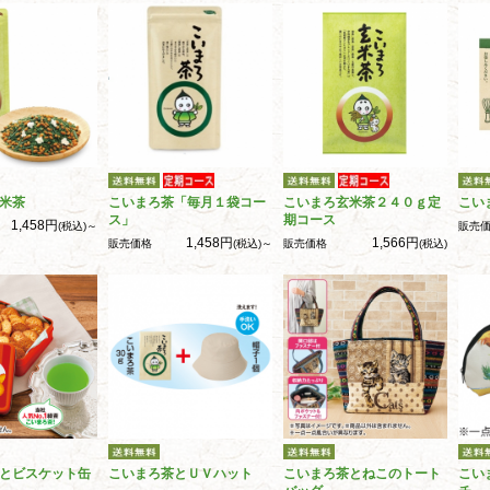
米茶
こいまろ茶「毎月１袋コー
こいまろ玄米茶２４０ｇ定
こい
ス」
期コース
1,458円
(税込)～
販売
1,458円
1,566円
販売価格
(税込)～
販売価格
(税込)
とビスケット缶
こいまろ茶とＵＶハット
こいまろ茶とねこのトート
こい