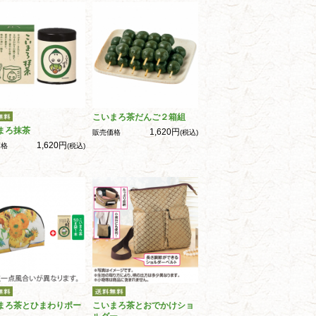
こいまろ茶だんご２箱組
まろ抹茶
1,620円
販売価格
(税込)
1,620円
価格
(税込)
まろ茶とひまわりポー
こいまろ茶とおでかけショ