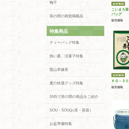
梅干
こいまろ茶
バッグ
茶の間の雑貨掲載品
販売価格
特集商品
ティーバッグ特集
熱い夏。涼菓子特集
鷲山草健茶
ＫＧ－３０
夏の快適グッズ特集
販売価格
SNSで茶の間の商品をご紹介
SOU・SOU(お茶・茶器）
お盆準備特集