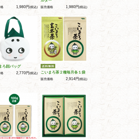
ルダー
1,980円
1,980円
価格
(税込)
販売価格
(税込)
まろ顔バッグ
こいまろ茶２種毎月各１袋
2,770円
価格
(税込)
2,914円
販売価格
(税込)