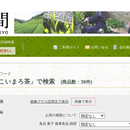
詳細検索
ご利用ガイド
お問い合せ
会社概
ださい。
ワード
こいまろ茶」で検索
(商品数：38件)
法
画像プラス説明文で表示
画像で表示
み
お茶の種類について
食品 菓子 健康食品 雑貨