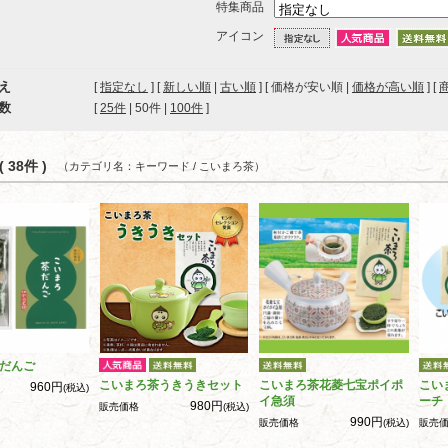
特集商品
アイコン
え
[
指定なし
] [
新しい順
|
古い順
] [ 価格が安い順 |
価格が高い順
] [
数
[ 
25件
 | 
50件
 | 
100件
 ]
 38件 )
（カテゴリ名：キーワード / こいまろ茶）
だんご
こいまろ茶うきうきセット
こいまろ茶花菱七宝ポイポ
こい
960円
(税込)
イ急須
ーチ
980円
販売価格
(税込)
990円
販売価格
(税込)
販売