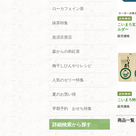
ローカフェイン茶
抹茶特集
こいまろ玄
ルダー
販売価格
急須百貨店
森からの和紅茶
梅干しひんやりレシピ
人気のゼリー特集
夏のお買い得
こいまろ特
販売価格
早期予約 おせち特集
商品一覧 (
詳細検索から探す