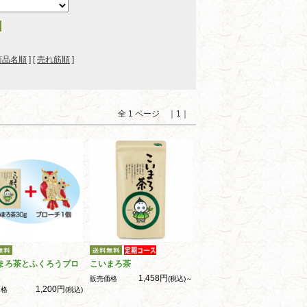
商品名順
] [
売れ筋順
]
全 1 ページ ｜1｜
まろ茶とふくろうブロ
こいまろ茶
1,458円
販売価格
(税込)～
1,200円
価格
(税込)