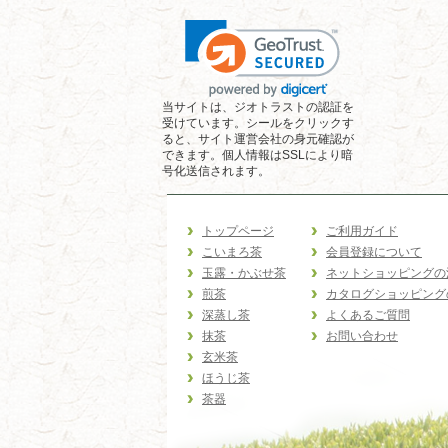
当サイトは、ジオトラストの認証を
受けています。シールをクリックす
ると、サイト運営会社の身元確認が
できます。個人情報はSSLにより暗
号化送信されます。
トップページ
ご利用ガイド
こいまろ茶
会員登録について
玉露・かぶせ茶
ネットショッピングの
煎茶
カタログショッピング
深蒸し茶
よくあるご質問
抹茶
お問い合わせ
玄米茶
ほうじ茶
茶器