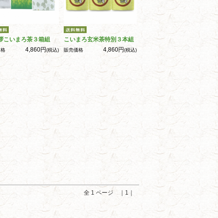
拶こいまろ茶３箱組
こいまろ玄米茶特別３本組
4,860円
4,860円
価格
(税込)
販売価格
(税込)
全 1 ページ ｜1｜