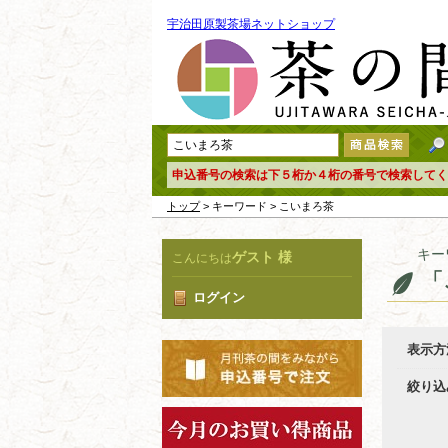
宇治田原製茶場ネットショップ
申込番号の検索は下５桁か４桁の番号で検索してく
トップ
> キーワード > こいまろ茶
キー
ゲスト 様
こんにちは
「
ログイン
表示方
絞り込