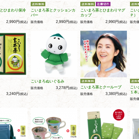
とひまわり保冷
こいまろ茶とクッションカ
こいまろ茶とひまわりマグ
こい
バー
カップ
Ｐ）
2,990円
2,990円
2,990円
(税込)
販売価格
(税込)
販売価格
(税込)
販売
こいまろぬいぐるみ
こいまろ茶とクーループ
こい
3,278円
販売価格
(税込)
１本
3,240円
3,380円
(税込)
販売価格
(税込)
販売