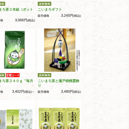
まろ茶２本組（ポット
こいまろギフト
3,240円
販売価格
(税込)
3,066円
価格
(税込)
まろ茶２４０ｇ「毎月
こいまろ茶と瀬戸焼精霊飾
」
り
3,402円
3,480円
価格
(税込)～
販売価格
(税込)