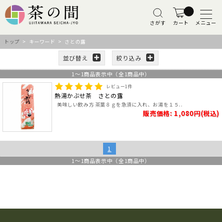
さがす
カート
メニュー
トップ
> キーワード > さとの露
並び替え
絞り込み
1
～
1
商品表示中（全
1
商品中）
レビュー
1
件
熱湯かぶせ茶 さとの露
美味しい飲み方 茶葉８ｇを急須に入れ、お湯を１５..
販売価格: 1,080円(税込)
1
1
～
1
商品表示中（全
1
商品中）