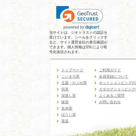
当サイトは、ジオトラストの認証を
受けています。シールをクリックす
ると、サイト運営会社の身元確認が
できます。個人情報はSSLにより暗
号化送信されます。
トップページ
ご利用ガイド
こいまろ茶
会員登録について
玉露・かぶせ茶
ネットショッピングの
煎茶
カタログショッピング
深蒸し茶
よくあるご質問
抹茶
お問い合わせ
玄米茶
ほうじ茶
茶器