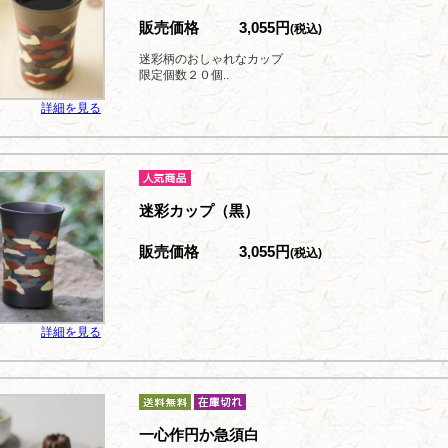
販売価格
3,055円
(税込)
迷彩柄のおしゃれなカップ
限定個数２０個..
詳細を見る
迷彩カップ（黒）
販売価格
3,055円
(税込)
詳細を見る
一心作円か急須白