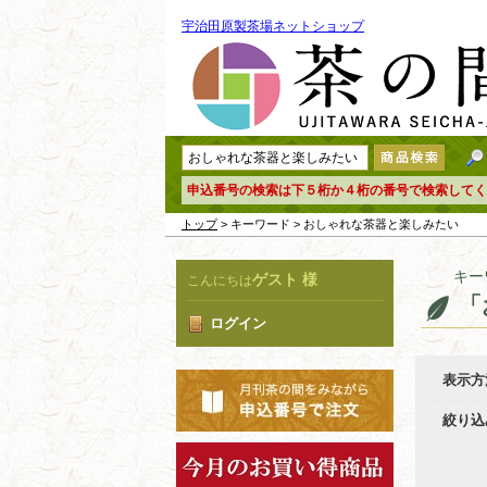
宇治田原製茶場ネットショップ
申込番号の検索は下５桁か４桁の番号で検索してく
トップ
> キーワード > おしゃれな茶器と楽しみたい
キー
ゲスト 様
こんにちは
「
ログイン
表示方
絞り込