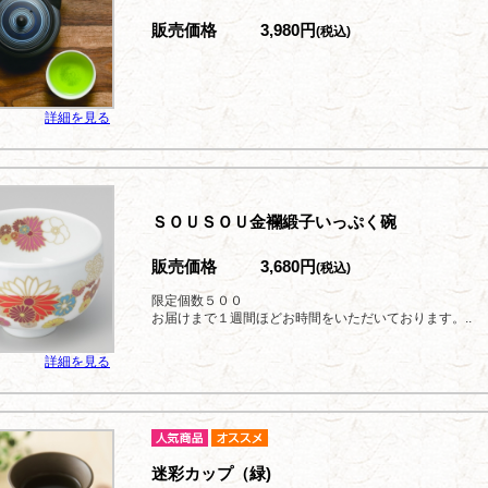
販売価格
3,980円
(税込)
詳細を見る
ＳＯＵＳＯＵ金襴緞子いっぷく碗
販売価格
3,680円
(税込)
限定個数５００
お届けまで１週間ほどお時間をいただいております。..
詳細を見る
迷彩カップ（緑)