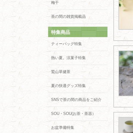
梅干
茶の間の雑貨掲載品
特集商品
ティーバッグ特集
熱い夏。涼菓子特集
鷲山草健茶
夏の快適グッズ特集
SNSで茶の間の商品をご紹介
SOU・SOU(お茶・茶器）
お盆準備特集