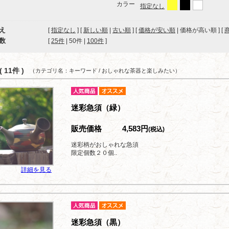
カラー
指定なし
え
[
指定なし
] [
新しい順
|
古い順
] [
価格が安い順
| 価格が高い順 ] [
数
[ 
25件
 | 
50件
 | 
100件
 ]
 11件 )
（カテゴリ名：キーワード / おしゃれな茶器と楽しみたい）
迷彩急須（緑）
販売価格
4,583円
(税込)
迷彩柄がおしゃれな急須
限定個数２０個..
詳細を見る
迷彩急須（黒）