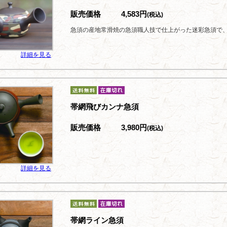
販売価格
4,583円
(税込)
急須の産地常滑焼の急須職人技で仕上がった迷彩急須で
詳細を見る
帯網飛びカンナ急須
販売価格
3,980円
(税込)
詳細を見る
帯網ライン急須