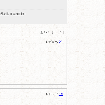
商品名順
] [
売れ筋順
]
全 1 ページ ｜1｜
レビュー:
0件
レビュー:
0件