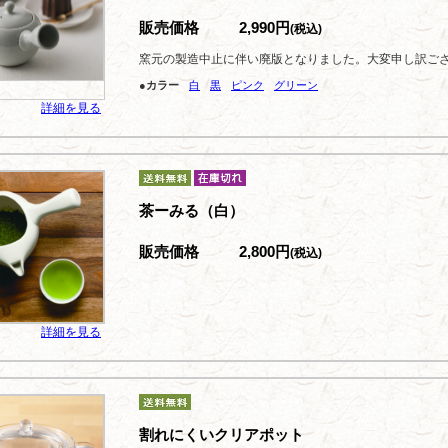
販売価格
2,990円
(税込)
窯元の製造中止に伴い廃版となりました。大変申し訳ご
●カラー
白
黒
ピンク
グリーン
詳細を見る
茶ーみる（白）
販売価格
2,800円
(税込)
詳細を見る
割れにくいクリアポット