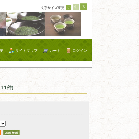
大
中
小
文字サイズ変更
要
サイトマップ
カート
ログイン
11件)