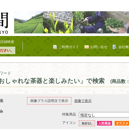
詳細検索
ご利用ガイド
お問い合せ
会社概
ださい。
ワード
おしゃれな茶器と楽しみたい」で検索
(商品数：
法
画像プラス説明文で表示
画像で表示
み
特集商品
アイコン