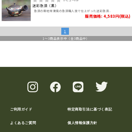
レビュー
0
件
迷彩急須（黒）
急須の産地常滑焼の急須職人技で仕上がった迷彩急須..
販売価格: 4,583円(税込)
1
1
～
3
商品表示中（全
3
商品中）
ご利用ガイド
特定商取引法に基づく表記
よくあるご質問
個人情報保護方針