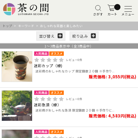
さがす
カート
メニュー
トップ
> キーワード > おしゃれな茶器と楽しみたい
並び替え
絞り込み
1
～
3
商品表示中（全
3
商品中）
レビュー
0
件
迷彩カップ（緑)
迷彩柄のおしゃれなカップ 限定個数２０個 ※手作り..
販売価格: 3,055円(税込)
レビュー
0
件
迷彩急須（緑）
迷彩柄がおしゃれな急須 限定個数２０個 ※手作りに..
販売価格: 4,583円(税込)