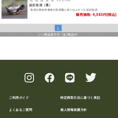
レビュー
0
件
迷彩急須（黒）
急須の産地常滑焼の急須職人技で仕上がった迷彩急須..
販売価格: 4,583円(税込)
1
1
～
3
商品表示中（全
3
商品中）
ご利用ガイド
特定商取引法に基づく表記
よくあるご質問
個人情報保護方針