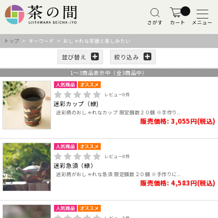
さがす
カート
メニュー
トップ
> キーワード > おしゃれな茶器と楽しみたい
並び替え
絞り込み
1
～
3
商品表示中（全
3
商品中）
レビュー
0
件
迷彩カップ（緑)
迷彩柄のおしゃれなカップ 限定個数２０個 ※手作り..
販売価格: 3,055円(税込)
レビュー
0
件
迷彩急須（緑）
迷彩柄がおしゃれな急須 限定個数２０個 ※手作りに..
販売価格: 4,583円(税込)