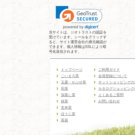
当サイトは、ジオトラストの認証を
受けています。シールをクリックす
ると、サイト運営会社の身元確認が
できます。個人情報はSSLにより暗
号化送信されます。
トップページ
ご利用ガイド
こいまろ茶
会員登録について
玉露・かぶせ茶
ネットショッピングの
煎茶
カタログショッピング
深蒸し茶
よくあるご質問
抹茶
お問い合わせ
玄米茶
ほうじ茶
茶器