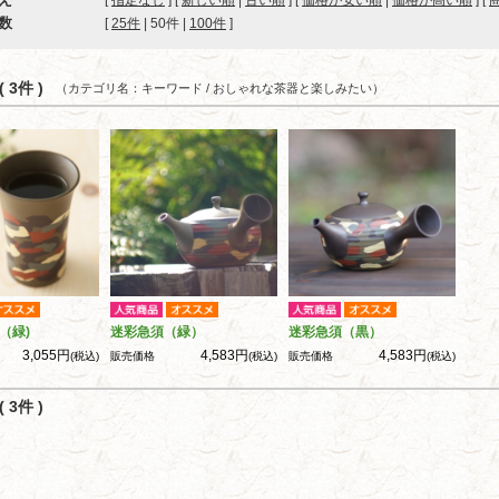
[
指定なし
] [
新しい順
|
古い順
] [
価格が安い順
|
価格が高い順
] [
数
[ 
25件
 | 
50件
 | 
100件
 ]
 3件 )
（カテゴリ名：キーワード / おしゃれな茶器と楽しみたい）
（緑)
迷彩急須（緑）
迷彩急須（黒）
3,055円
4,583円
4,583円
(税込)
販売価格
(税込)
販売価格
(税込)
 3件 )