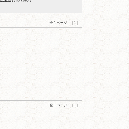
商品名順
] [ 売れ筋順 ]
全 1 ページ ｜1｜
全 1 ページ ｜1｜