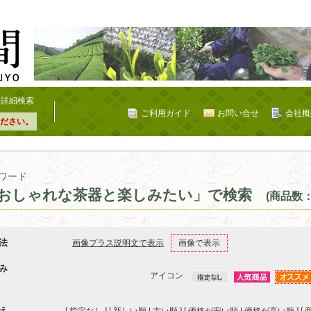
詳細検索
ご利用ガイド
お問い合せ
会社概
ださい。
ワード
おしゃれな茶器と楽しみたい」で検索
(商品数：
法
画像プラス説明文で表示
画像で表示
み
アイコン
え