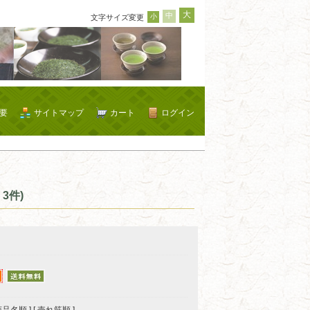
大
中
小
文字サイズ変更
要
サイトマップ
カート
ログイン
3件)