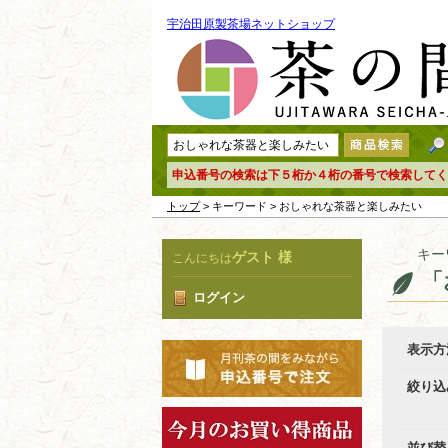
宇治田原製茶場ネットショップ
申込番号の検索は下５桁か４桁の番号で検索してく
トップ
> キーワード > おしゃれな茶器と楽しみたい
キー
ゲスト 様
こんにちは
「
ログイン
表示方
絞り込
並び替