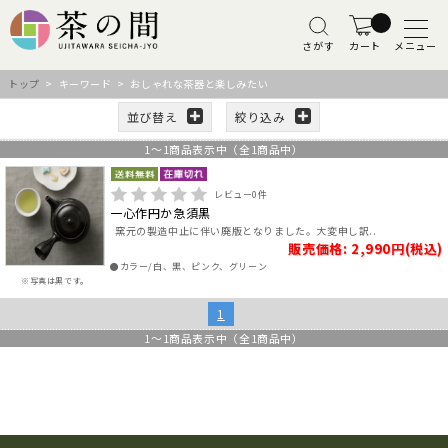
さがす
カート
メニュー
トップ
> キーワード > おしゃれな茶器と楽しみたい
並び替え
絞り込み
1
～
1
商品表示中（全
1
商品中）
レビュー
0
件
一心作円か急須黒
窯元の製造中止に伴い廃版となりました。大変申し訳..
販売価格: 2,990円(税込)
●カラー/白、黒、ピンク、グリーン
※写真は黒です。
1
1
～
1
商品表示中（全
1
商品中）