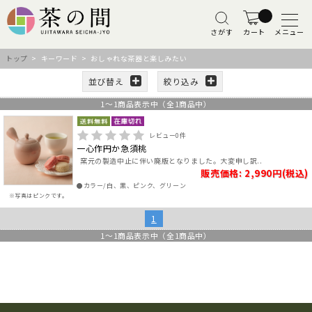
さがす
カート
メニュー
トップ
> キーワード > おしゃれな茶器と楽しみたい
並び替え
絞り込み
1
～
1
商品表示中（全
1
商品中）
レビュー
0
件
一心作円か急須桃
窯元の製造中止に伴い廃版となりました。大変申し訳..
販売価格: 2,990円(税込)
●カラー/白、黒、ピンク、グリーン
※写真はピンクです。
1
1
～
1
商品表示中（全
1
商品中）